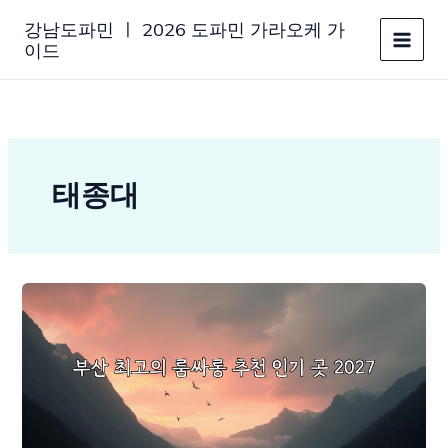
콘
강남도파민 ㅣ 2026 도파민 가라오케 가
텐
이드
츠
로
건
너
뛰
기
태종대