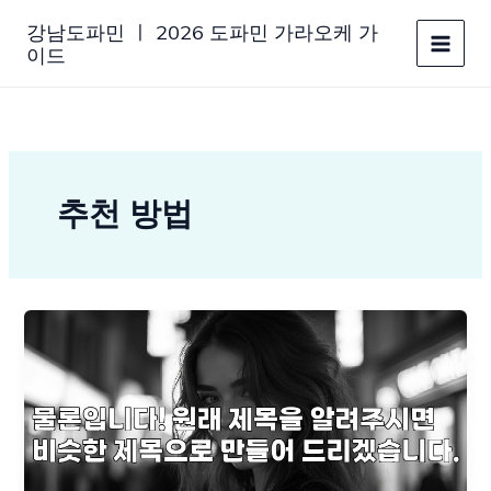
콘
강남도파민 ㅣ 2026 도파민 가라오케 가
텐
이드
츠
로
건
너
뛰
기
추천 방법