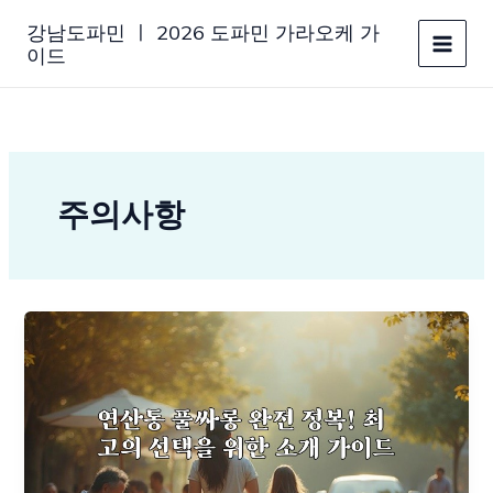
콘
강남도파민 ㅣ 2026 도파민 가라오케 가
텐
이드
츠
로
건
너
뛰
기
주의사항