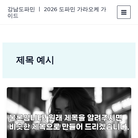
콘
강남도파민 ㅣ 2026 도파민 가라오케 가
텐
이드
츠
로
건
너
뛰
기
제목 예시