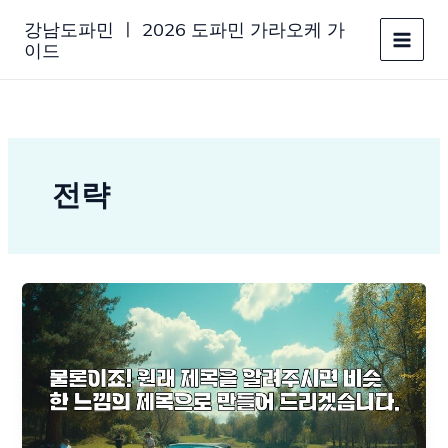
콘
강남도파민 ㅣ 2026 도파민 가라오케 가
텐
이드
츠
로
건
너
뛰
기
전략