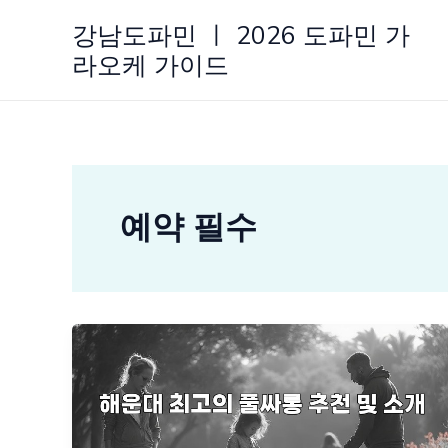
콘
강남도파민 ㅣ 2026 도파민 가
텐
라오케 가이드
츠
로
건
너
뛰
기
예약 필수