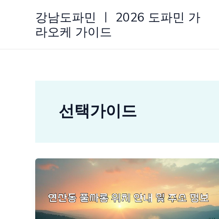
콘
강남도파민 ㅣ 2026 도파민 가
텐
라오케 가이드
츠
로
건
너
뛰
기
선택가이드