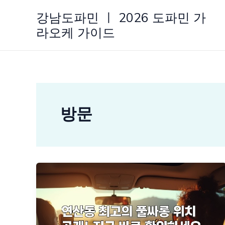
콘
강남도파민 ㅣ 2026 도파민 가
텐
라오케 가이드
츠
로
건
너
뛰
기
방문