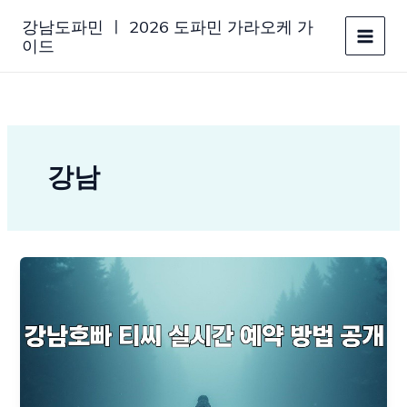
콘
강남도파민 ㅣ 2026 도파민 가라오케 가
텐
이드
츠
로
건
너
뛰
기
강남