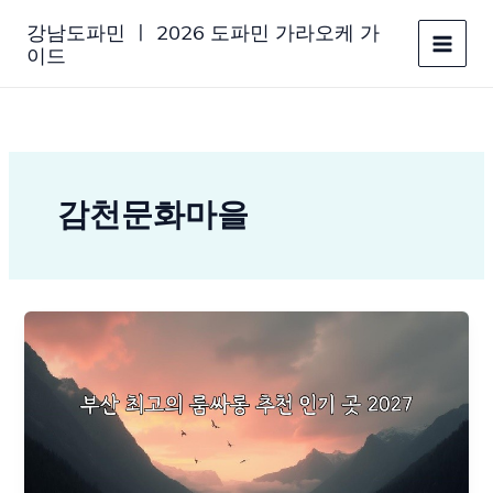
콘
강남도파민 ㅣ 2026 도파민 가라오케 가
텐
이드
츠
로
건
너
뛰
기
감천문화마을