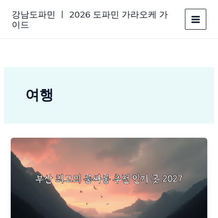
콘
강남도파민 ㅣ 2026 도파민 가라오케 가
텐
이드
츠
로
건
너
뛰
기
여행