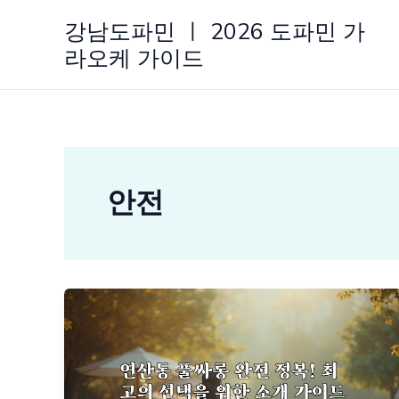
콘
강남도파민 ㅣ 2026 도파민 가
텐
라오케 가이드
츠
로
건
너
뛰
기
안전