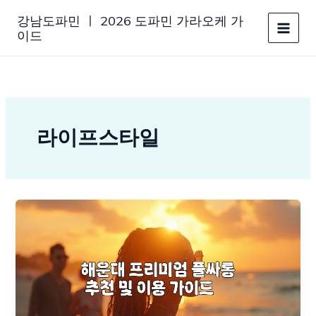
콘
강남도파민 ㅣ 2026 도파민 가라오케 가
텐
이드
츠
로
건
너
뛰
기
라이프스타일